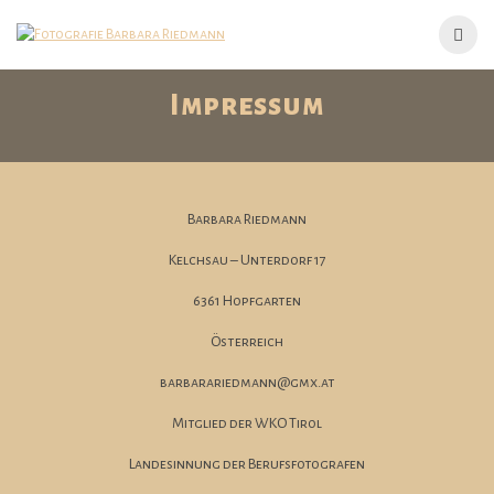
Skip
to
content
Impressum
Barbara Riedmann
Kelchsau – Unterdorf 17
6361 Hopfgarten
Österreich
barbarariedmann@gmx.at
Mitglied der WKO Tirol
Landesinnung der Berufsfotografen